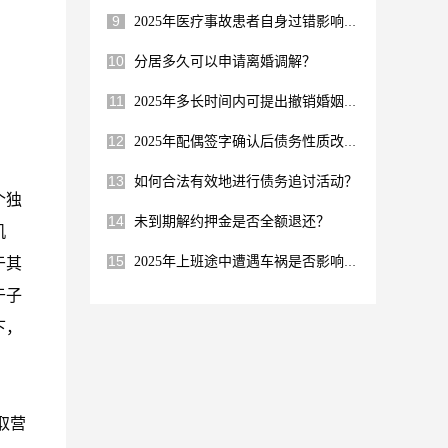
9
2025年医疗事故患者自身过错影响赔偿吗？
10
分居多久可以申请离婚调解？
11
2025年多长时间内可提出撤销婚姻请求？
12
2025年配偶签字确认后债务性质改变？
13
如何合法有效地进行债务追讨活动？
个独
14
未到期解约押金是否全额退还？
机
15
于其
2025年上班途中遭遇车祸是否影响年终奖?
于子
下，
取营