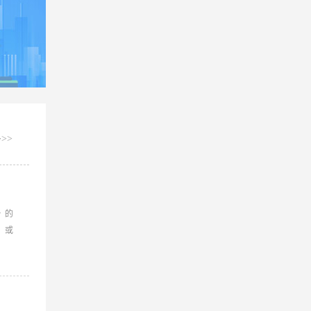
>>
》的
，或