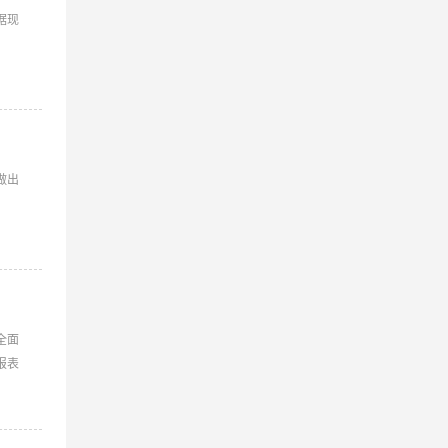
据现
做出
全面
报表