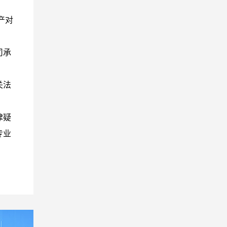
产对
司承
关法
律疑
专业