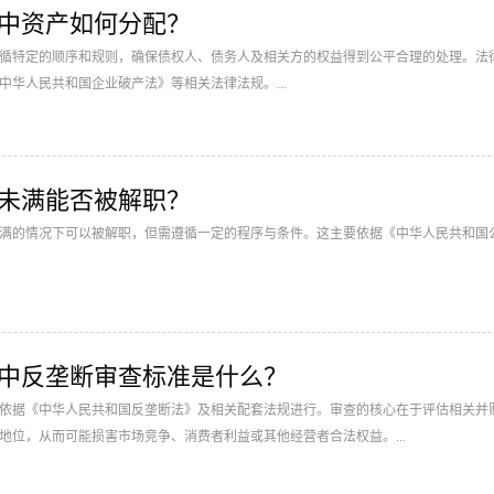
序中资产如何分配？
循特定的顺序和规则，确保债权人、债务人及相关方的权益得到公平合理的处理。法
中华人民共和国企业破产法》等相关法律法规。...
期未满能否被解职？
满的情况下可以被解职，但需遵循一定的程序与条件。这主要依据《中华人民共和国
交易中反垄断审查标准是什么？
依据《中华人民共和国反垄断法》及相关配套法规进行。审查的核心在于评估相关并
地位，从而可能损害市场竞争、消费者利益或其他经营者合法权益。...