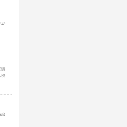
活动
根据
财务
东会