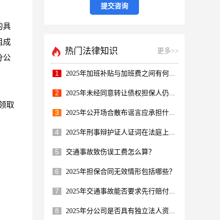
的具
组成
热门法律知识
更多>>
分公
1
2025年加班补贴与加班费之间有何区别呢？
2
2025年未经同意转让债权担保人仍担责吗？
领取
3
2025年公开场合散布谣言应承担什么责任？
4
2025年刑事辩护证人证词在法庭上多重要？
5
交通事故致伤误工费怎么算？
6
2025年担保合同无效情形包括哪些？
7
2025年交通事故能否要求先行赔付医疗费？
8
2025年分公司是否具有独立法人资格呢？