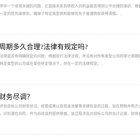
序中一个非常关键的问题，它直接关系到债权人的利益能否得到公平合理的保护。根
一定的优先级原则，确保了特定类型债权能够优先于普通债权获得清偿。...
计周期多久合理?法律有规定吗?
法律是否有明确规定的问题，根据现行法律法规，并没有对所有类型公司的审计周期
特定类型的公司或在某些特定情况下，存在一定的法律规定。...
购财务尽调？
评估目标公司财务状况、经营成果以及现金流量等关键信息的过程，旨在帮助并购方
，识别潜在风险，并为后续谈判提供依据。该过程涉及对目标公司的会计记录、财务