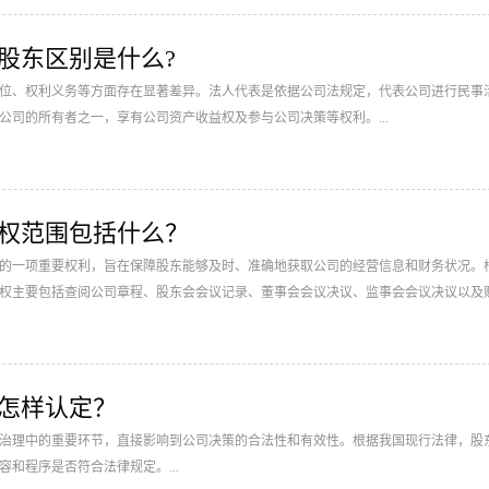
股东区别是什么?
位、权利义务等方面存在显著差异。法人代表是依据公司法规定，代表公司进行民事
公司的所有者之一，享有公司资产收益权及参与公司决策等权利。...
情权范围包括什么？
的一项重要权利，旨在保障股东能够及时、准确地获取公司的经营信息和财务状况。
权主要包括查阅公司章程、股东会会议记录、董事会会议决议、监事会会议决议以及
.
怎样认定？
治理中的重要环节，直接影响到公司决策的合法性和有效性。根据我国现行法律，股
和程序是否符合法律规定。...